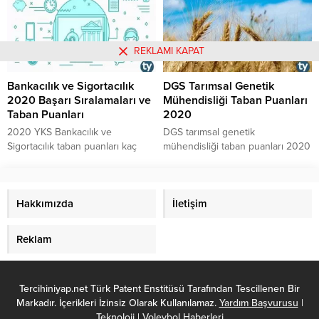
içinde yer alan en küçük ve en
sıralamaları kaç binlerdedir,
büyük taban puanlar kaçtır gibi
Arapça Öğretmenliği taban
soruların cevaplarına buradan
puanları 2020 nasıl ortaya
ulaşabilirsiniz.
çıkmaktadır, 2020 Arapça
REKLAMI KAPAT
Öğretmenliği puanları en yüksek
ve en küçük kaç taban puan ile
Bankacılık ve Sigortacılık
DGS Tarımsal Genetik
kapatmıştır, Arapça Öğretmenliği
2020 Başarı Sıralamaları ve
Mühendisliği Taban Puanları
sıralama sayıları 2020 belli oldu
Taban Puanları
2020
mu, Arapça Öğretmenliği
sıralaması en küçük kaçtadır gibi...
2020 YKS Bankacılık ve
​​​​​​​DGS tarımsal genetik
Sigortacılık taban puanları kaç
mühendisliği taban puanları 2020
olur? Bankacılık ve Sigortacılık
kaç puanlara düştü, DGS tarımsal
bölümüne 2020 TYT kaç binle
genetik mühendisliği puanları
yerleşilir? Sorularınızın yanıtını
2020 ne biçimde belirlenir, 2020
yazımızda bulabilirsiniz.
Hakkımızda
DGS tarımsal genetik
İletişim
mühendisliği taban puanlar içinde
yer alan puanlarda en küçük ve
Reklam
en büyük puanlar kaçtır gibi
soruların cevaplarını ve tarımsal
genetik mühendisliği DGS
Tercihiniyap.net Türk Patent Enstitüsü Tarafından Tescillenen Bir
puanları 2020 listesinin tamamını
Markadır. İçerikleri İzinsiz Olarak Kullanılamaz.
yazımızın...
Yardım Başvurusu
|
Teknoloji
|
Voleybol Haberleri