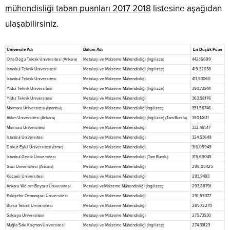
mühendisliği taban puanları 2017 2018
listesine aşağıdan
ulaşabilirsiniz.
Üniversite Adı
Bölüm Adı
En Düşük Puan
Orta Doğu Teknik Üniversitesi (Ankara)
Metalurji ve Malzeme Mühendisliği (İngilizce)
442,16699
İstanbul Teknik Üniversitesi
Metalurji ve Malzeme Mühendisliği (İngilizce)
419,32038
İstanbul Teknik Üniversitesi
Metalurji ve Malzeme Mühendisliği
411,53060
Yıldız Teknik Üniversitesi
Metalurji ve Malzeme Mühendisliği (İngilizce)
390,73544
Yıldız Teknik Üniversitesi
Metalurji ve Malzeme Mühendisliği
363,58176
Marmara Üniversitesi (İstanbul)
Metalurji ve Malzeme Mühendisliği(İngilizce)
351,56746
Atılım Üniversitesi (Ankara)
Metalurji ve Malzeme Mühendisliği (İngilizce) (Tam Burslu)
350,14611
Marmara Üniversitesi
Metalurji ve Malzeme Mühendisliği
332,46517
İstanbul Üniversitesi
Metalurji ve Malzeme Mühendisliği
324,53649
Dokuz Eylül Üniversitesi (İzmir)
Metalurji ve Malzeme Mühendisliği
316,05949
İstanbul Gedik Üniversitesi
Metalurji ve Malzeme Mühendisliği (Tam Burslu)
315,69045
Gazi Üniversitesi (Ankara)
Metalurji ve Malzeme Mühendisliği
298,05425
Kocaeli Üniversitesi
Metalurji ve Malzeme Mühendisliği
293,9493
Ankara Yıldırım Beyazıt Üniversitesi
Metalurji veMalzeme Mühendisliği (İngilizce)
293,88791
Eskişehir Osmangazi Üniversitesi
Metalurji ve Malzeme Mühendisliği
291,55377
Bursa Teknik Üniversitesi
Metalurji ve Malzeme Mühendisliği
285,72270
Sakarya Üniversitesi
Metalurji ve Malzeme Mühendisliği
275,73530
Muğla Sıtkı Koçman Üniversitesi
Metalurji ve Malzeme Mühendisliği (İngilizce)
274,33123