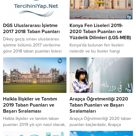
DGS Uluslararası İşletme
Konya Fen Liseleri 2019-
2017 2018 Taban Puanları
2020 Taban Puanları ve
Yüzdelik Dilimleri (LGS-MEB)
Dikey geçiş sınavı uluslararası
işletme bölümü 2017 verilerine
Konya'da bulunan fen liseleri
göre 2018 taban puanları listesi
nelerdir ve bu liseler hangi
ne durumdadır, DGS ile
ilçelerde bulunmaktadır? Konya
uluslararası işletme bölümünü
fen liselerine ait 2019-2020
kimler tercih edebilir sorularının
eğitim öğretim yılı taban puanları
cevaplarına buradan
kaç puanda kalmıştır? Konya fen
ulaşabilirsiniz.
liseleri öğretim süresi kaç yıldır?
Konya fen liselerine ait
kontenjanlar kaç kişiliktir? Konya
Halkla İlişkiler ve Tanıtım
Arapça Öğretmenliği 2020
fen liselerine yerleşen öğrenciler,
2019 Taban Puanları ve
Taban Puanları ve Başarı
en yüksek yüzdelik dilim ve en
Başarı Sıralaması
Sıralamaları
düşük...
Halkla ilişkiler ve tanıtım taban
Arapça Öğretmenliği 2020 taban
puanları 2019 yılı için nasıl olacak,
puanları kaçlardadır, Arapça
halkla ilişkiler ve tanıtım puanları
Öğretmenliği 2020 başarı