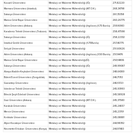
Kocaeli Üniversitesi
Metalurji ve Malzeme Mühendisliği (İÖ)
271,82220
Marmara Üniversitesi (İstanbul)
Metalurji ve Malzeme Mühendisliği (M.T.O.K.)
268,34798
Sakarya Üniversitesi
Metalurji ve Malzeme Mühendisliği
261,35358
Manisa Celal Bayar Üniversitesi
Metalurji ve Malzeme Mühendisliği
260,26775
Atılım Üniversitesi (Ankara)
Metalurji ve Malzeme Mühendisliği (İngilizce) (%75 Burslu)
259,16983
Karadeniz Teknik Üniversitesi (Trabzon)
Metalurji ve Malzeme Mühendisliği
258,47598
Sakarya Üniversitesi
Metalurji ve Malzeme Mühendisliği (İÖ)
258,22332
İstanbul Gedik Üniversitesi
Metalurji ve Malzeme Mühendisliği (%75Burslu)
257,46775
Selçuk Üniversitesi
Metalurji ve Malzeme Mühendisliği
251,60626
Atılım Üniversitesi (Ankara)
Metalurji ve Malzeme Mühendisliği (İngilizce) (%50 Burslu)
251,14476
Manisa Celal Bayar Üniversitesi
Metalurji ve Malzeme Mühendisliği(İÖ)
250,14806
Sakarya Üniversitesi
Metalurji ve Malzeme Mühendisliği (İÖ)
249,99087
Alanya Aladdin Keykubet Üniversitesi
Metalurji ve Malzeme Mühendisliği
248,64300
Bülent Ecevit Üniversitesi (Zonguldak)
Metalurji veMalzeme Mühendisliği
246,71312
Gaziantep Üniversitesi
Metalurji ve Malzeme Mühendisliği (İngilizce)
246,13723
İskederun Teknik Üniversitesi
Metalurji ve Malzeme Mühendisliği
245,93993
Bilecik Şeyh Edebali Üniversitesi
Metalurji ve Malzeme Mühendisliği
245,58928
Gazi Üniversitesi (Ankara)
Metalurji ve Malzeme Mühendisliği (M.T.O.K.)
245,37580
Karabük Üniversitesi
Metalurji ve Malzeme Mühendisliği
245,24657
Mersin Üniversitesi
Metalurji ve Malzeme Mühendisliği
245,23701
Kırıkkale Üniversitesi
Metalurji ve Malzeme Mühendisliği
245,08881
Afyon Kocatepe Üniversitesi
Metalurji ve Malzeme Mühendisliği
244,98392
Necmettin Erbakan Üniversitesi (Konya)
Metalurji ve Malzeme Mühendisliği
244,97483