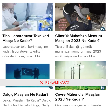
Şartları ve Çalışma Saatleri 2023
anestezi teknikeri nasıl olunur,
Bakteriyolog Ne İş Yapar?
anestezi teknikeri nedir, çalışma
Devlette Bakteriyolog Maaşı 2023
şartları nasıldır, özel sektör
Özel Sektörde Bakteriyolog Maaşı
anestezi teknikeri maaşları ne
2023
kadar oldu gibi soruların
cevaplarını yazımızda
bulabilirsiniz.
Tıbbi Laboratuvar Teknikeri
Gümrük Muhafaza Memuru
Maaşı Ne Kadar?
Maaşları 2023 Ne Kadar?
​​​​​​​Laboratuvar teknikeri maaşı ne
Ticaret Bakanlığı gümrük
kadar, laboratuvar teknikeri
muhafaza memuru maaşı 2023
görevleri neler, nasıl tıbbi
yılı itibariyle ne kadar oldu?
laboratuvar teknikeri olunabilir,
Gümrük muhafaza memuru mesai
laboratuvar teknikeri çalışma
ücretleri 2023 yılında kaç tl oldu?
şartları nasıldır, özel sektörde
Gümrük muhafaza memurlarının
tıbbi laboratuvar teknikeri maaşı
15 Ocak 2023 tarihi itibariyle
ne kadardır gibi sorularına
ellerine ne kadar maaş geçti?
REKLAMI KAPAT
yazımız içinden cevaplar
Muhafaza memurlarının çalışma
bulabilirsiniz.
koşulları nasıldır? Gümrük
Dalgıç Maaşları Ne Kadar?
Çevre Mühendisi Maaşları
muhafaza memurları nerede
2023 Ne Kadar?
çalışmaktadır? İşte detaylar...
Dalgıç Maaşları Ne Kadar? Dalgıç
Nedir? Ne Demek? Dalgıç Ne İş
​​​​​​​Özel sektörde çevre mühendisi