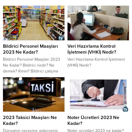
Bildirici Personel Maaşları
Veri Hazırlama Kontrol
2023 Ne Kadar?
İşletmeni (VHKİ) Nedir?
Bildirici Personel Maaşları 2023
Veri Hazırlama Kontrol İşletmeni
Ne Kadar? Bildirici nedir? Ne
(VHKİ) Nedir?
demek? Kimin? Bildirici çalışma
şartları ve çalışma saatleri 2023
nasıl? Bildirici manav görevlisi,
kasiyer, reyon görevlisi, şarküteri
personeli, kasap personeli ve
mağaza müdürü maaşı 2023 ne
kadar? Bildirici iş ilanları, iş
başvurusu ve personel alımı
2023 Taksici Maaşları Ne
Noter Ücretleri 2023 Ne
2023 nasıl yapılır?
Kadar?
Kadar?
Dünyanın neresine giderseniz
Noter ücretleri 2023 ne kadar?