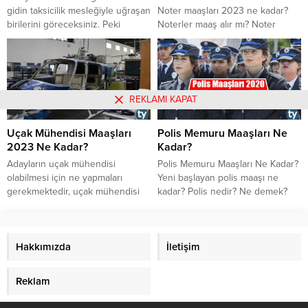
gidin taksicilik mesleğiyle uğraşan
Noter maaşları 2023 ne kadar?
birilerini göreceksiniz. Peki
Noterler maaş alır mı? Noter
küresel bir meslek olan taksicilik
çalışma saatleri 2023 ne zaman?
ülkemizde gelir getiren bir
Noterler 2023 yılında ne kadar
meslek mi? 2023 taksici maaşları
para kazanır? Noter işlem
ne kadar? Taksiciler ne kadar
ücretleri 2023 ne kadar? Noter
ücret kazanıyor?
vekalet ücretleri 2023 ne kadar?
REKLAMI KAPAT
Noter ihtarname ve defter tasdik
ücretleri 2023 ne kadar?
Uçak Mühendisi Maaşları
Polis Memuru Maaşları Ne
2023 Ne Kadar?
Kadar?
​​​​​​​Adayların uçak mühendisi
Polis Memuru Maaşları Ne Kadar?
olabilmesi için ne yapmaları
Yeni başlayan polis maaşı ne
gerekmektedir, uçak mühendisi
kadar? Polis nedir? Ne demek?
ne iş yapmaktadır, özel sektörde
Kimdir? Polis ne iş yapar? Polis
uçak mühendisi maaşları 2023 ne
çalışma şartları ve çalışma saatleri
kadar, uçak mühendisi maaşı
nasıl?
2023 yılı için kamuda ne kadar
Hakkımızda
İletişim
oldu, uçak mühendisi mesai
saatleri ne kadardır, uçak
Reklam
mühendisi çalışma şartları nasıldır
gibi soruların cevapları yazımızda