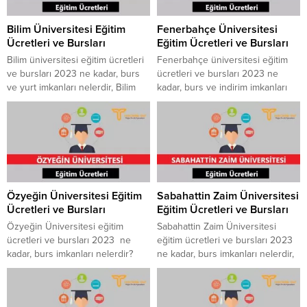
Bilim Üniversitesi Eğitim
Fenerbahçe Üniversitesi
Ücretleri ve Bursları
Eğitim Ücretleri ve Bursları
Bilim üniversitesi eğitim ücretleri
Fenerbahçe üniversitesi eğitim
ve bursları 2023 ne kadar, burs
ücretleri ve bursları 2023 ne
ve yurt imkanları nelerdir, Bilim
kadar, burs ve indirim imkanları
üniversitesinde yer alan bölümler
nelerdir, Fenerbahçe
nelerdir, ön lisans ve lisans kayıt
üniversitesinde yer alan bölümler
ücreti ne kadardır, üniversitenin
nelerdir gibi merak edilen konular
bölümlerinin eğitim dilleri nelerdir
hakkında sizlere bu yazımızda en
gibi merak edilen konular
güncel bilgileri verdik. OSTİM
hakkında sizlere bu yazımızda en
Teknik Üniversitesi Eğitim
güncel bilgileri verdik. Demiroğlu
Ücretleri ve Bursları Fenerbahçe
Özyeğin Üniversitesi Eğitim
Sabahattin Zaim Üniversitesi
Bilim Üniversitesi Eğitim
Üniversitesi Eğitim Ücretleri ve
Ücretleri ve Bursları
Eğitim Ücretleri ve Bursları
Ücretleri...
Bursları Tercihiniyap Forum
Tekrar Aktif Tıklayın...
Özyeğin Üniversitesi eğitim
Sabahattin Zaim Üniversitesi
ücretleri ve bursları 2023 ne
eğitim ücretleri ve bursları 2023
kadar, burs imkanları nelerdir?
ne kadar, burs imkanları nelerdir,
Özyeğin Üniversitesi ön lisans ve
İstanbul Sabahattin Zaim
lisans kayıt ücreti ne kadardır gibi
Üniversitesi Yurt imkanları, ön
merak edilen konular hakkında
lisans ve lisans kayıt ücreti ne