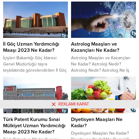
(Merchandiser) Çalışma Şartları ve
çevre sağlığı teknikeri kimler
Saatleri Mörş, Satış Destek
olabilir, çevre sağlığı teknikerliği
Elemanı İş Olanakları
nedir, çevre sağlığı teknikeri özel
sektör maaşları 2019 yılında ne
kadar oldu, çevre sağlığı teknikeri
çalışma şartları nasıldır gibi
sorular için derlemeye çalıştığımız
İl Göç Uzman Yardımcılığı
Astrolog Maaşları ve
cevaplara buradan ulaşabilirsiniz.
Maaşı 2023 Ne Kadar?
Kazançları Ne Kadar?
İçişleri Bakanlığı Göç İdaresi
Astrolog Maaşları ve Kazançları
Genel Müdürlüğü taşra
Ne Kadar? Astroloji Nedir?
teşkilatında görevlendirilen İl Göç
Astrolog Nedir? Astrolog Ne İş
Uzman Yardımcılarının 2023 yılı
Yapar? Astrolog Maaşları ve
maaşı ne kadar? Detayları
Kazançları Ne Kadar?
haberimizde bulabilirsiniz.
REKLAMI KAPAT
Türk Patent Kurumu Sınai
Diyetisyen Maaşları Ne
Mülkiyet Uzman Yardımcılığı
Kadar?
Maaşı 2023 Ne Kadar?
Diyetisyen Maaşları Ne Kadar?