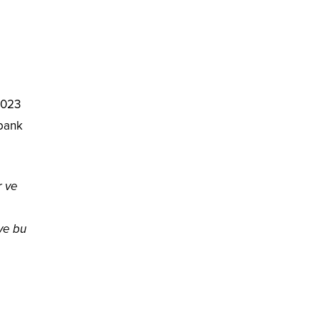
2023
kbank
r ve
ve bu