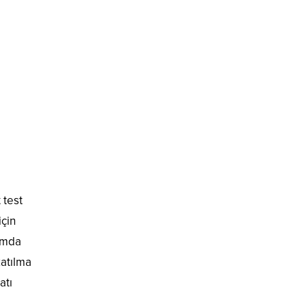
 test
için
rumda
katılma
atı