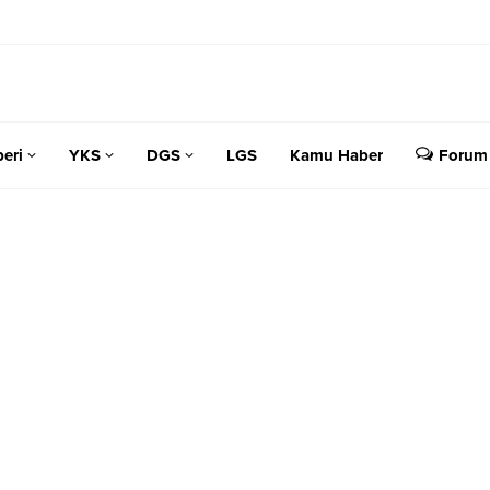
eri
YKS
DGS
LGS
Kamu Haber
Forum