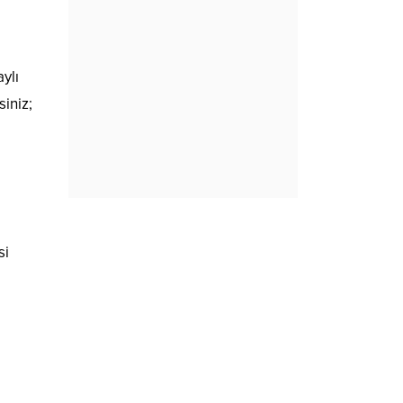
ylı
iniz;
si