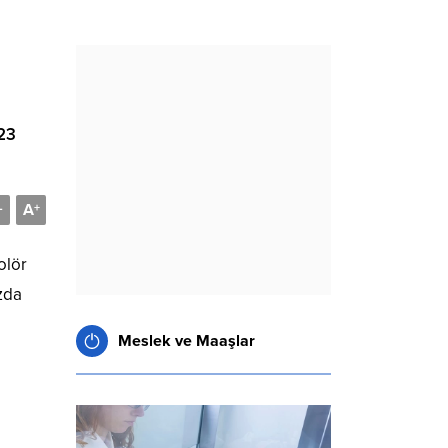
023
A
-
+
olör
ızda
Meslek ve Maaşlar