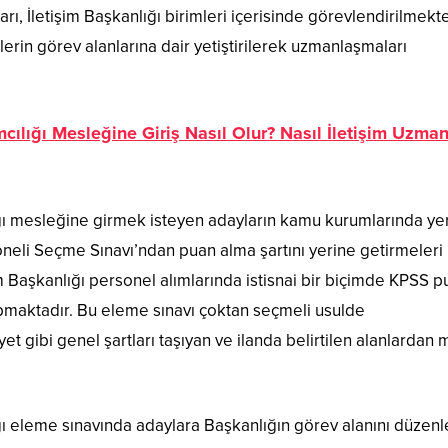
ı, İletişim Başkanlığı birimleri içerisinde görevlendirilmekt
erin görev alanlarına dair yetiştirilerek uzmanlaşmaları
ılığı Mesleğine Giriş Nasıl Olur? Nasıl İletişim Uzma
ğı mesleğine girmek isteyen adayların kamu kurumlarında yer
oneli Seçme Sınavı’ndan puan alma şartını yerine getirmeleri
Başkanlığı personel alımlarında istisnai bir biçimde KPSS p
pmaktadır. Bu eleme sınavı çoktan seçmeli usulde
et gibi genel şartları taşıyan ve ilanda belirtilen alanlardan
ı eleme sınavında adaylara Başkanlığın görev alanını düzen