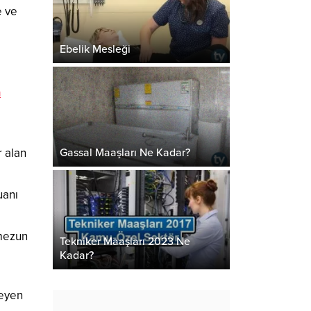
e ve
Ebelik Mesleği
n
Gassal Maaşları Ne Kadar?
 alan
uanı
 mezun
Tekniker Maaşları 2023 Ne
Kadar?
leyen