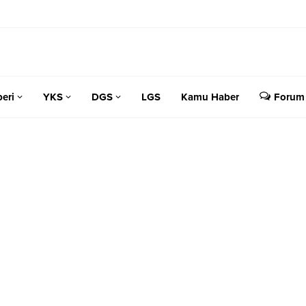
eri
YKS
DGS
LGS
Kamu Haber
Forum