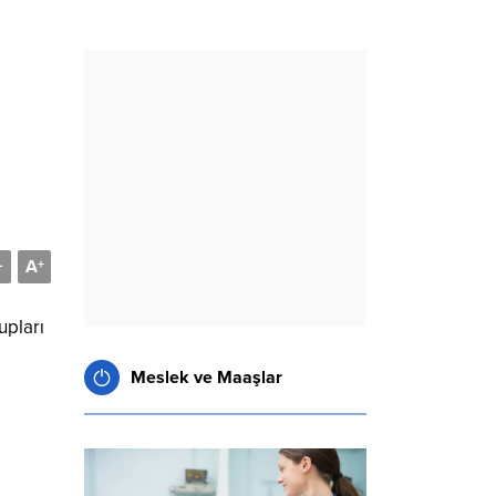
A
-
+
upları
Meslek ve Maaşlar