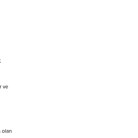
;
r ve
ş olan