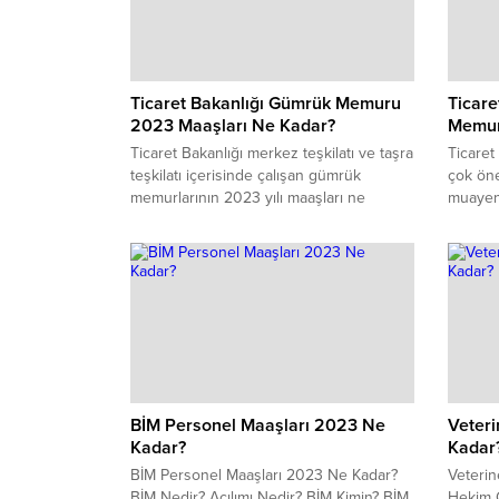
Ticaret Bakanlığı Gümrük Memuru
Ticar
2023 Maaşları Ne Kadar?
Memur
Ticaret Bakanlığı merkez teşkilatı ve taşra
Ticaret 
teşkilatı içerisinde çalışan gümrük
çok öne
memurlarının 2023 yılı maaşları ne
muayen
kadardır? Gümrük ve dış ticaret bölge
ile bir
müdürlükleri ve bunlara bağlı gümrük
memurla
müdürlüklerinde istihdam edilen gümrük
dahil n
memurlarının maaşı ne kadardır? Mesai,
Gümrük
yolluk ve ek5000 alınan gümrük
doktorl
müdürlüklerinde çalışan gümrük
muayen
memurları 15 Ocak 2023 tarihi itibariyle
yılında 
ne...
BİM Personel Maaşları 2023 Ne
Veter
Kadar?
Kadar
BİM Personel Maaşları 2023 Ne Kadar?
Veterin
BİM Nedir? Açılımı Nedir? BİM Kimin? BİM
Hekim Ç