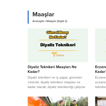
Maaşlar
Anasayfa
»
Maaşlar
(Sayfa 2)
Diyaliz Teknikeri Maaşları Ne
Eczane
Kadar?
Kadar
​​​​​​​Diyaliz teknikeri ne iş yapar, görevleri
​​​​​​​Ec
nelerdir, diyaliz teknikeri maaşları ne
eczane 
kadar olacak, diyaliz teknikerliği çalışma
teknike
şartları nasıl, özel sektör diyaliz teknikeri
teknike
maaşı ne kadardır, diyaliz teknikeri kimler
gerekir
olabilir gibi soruların cevaplarını yazımız
devlett
içinde bulabilirsiniz.
olmuştu