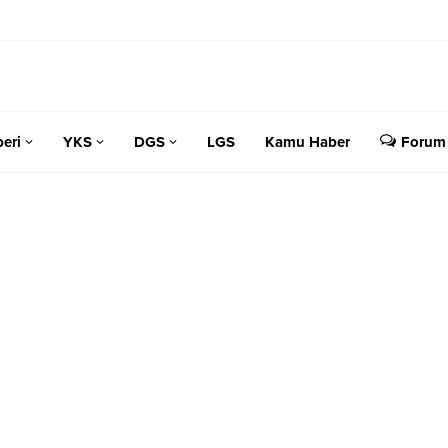
eri
YKS
DGS
LGS
Kamu Haber
Forum