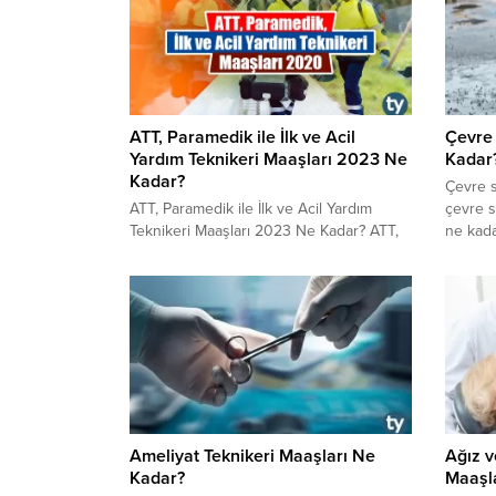
yazımız
ATT, Paramedik ile İlk ve Acil
Çevre 
Yardım Teknikeri Maaşları 2023 Ne
Kadar
Kadar?
​​​​​​​Çe
ATT, Paramedik ile İlk ve Acil Yardım
çevre s
Teknikeri Maaşları 2023 Ne Kadar? ATT,
ne kada
Paramedik ile İlk ve Acil Yardım Teknikeri
nedir, ç
nedir? Kimdir? ATT, Paramedik ile İlk ve
olunabil
Acil Yardım Teknikeri ne iş yapar?
özel se
Görevleri nelerdir? ATT, Paramedik ile İlk
sorular
ve Acil Yardım Teknikeri çalışma şartları
erişebir
ve çalışma saatleri 2023 nasıl?
Ameliyat Teknikeri Maaşları Ne
Ağız v
Kadar?
Maaşl