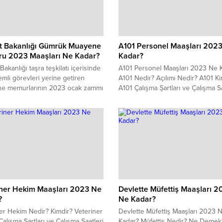
raportörleri diğer gümrük
personellerinde olduğu gibi mesai
gibi ek gelirlerden yararlanabilir m
Bütün bu soruların cevabını,...
et Bakanlığı Gümrük Muayene
A101 Personel Maaşları 202
u 2023 Maaşları Ne Kadar?
Kadar?
Bakanlığı taşra teşkilatı içerisinde
A101 Personel Maaşları 2023 Ne 
mli görevleri yerine getiren
A101 Nedir? Açılımı Nedir? A101 Ki
e memurlarının 2023 ocak zammı
A101 Çalışma Şartları ve Çalışma Sa
likte maaşları ne kadardır? Muayene
2023 A101 Personel Maaşları 20
rı mesai, yolluk gibi ek gelirler
Kadar? A101 İş Başvurusu 2023 Na
e kadar maaş almaktadır?
Nereden Yapılır? A101 Personel Al
lerin komuta akademisi, eşya
Başvurusu İçin Gereken Belgeler
arı olarak bilinen gümrük
e memurları maaşları 2023
ne kadardır? İşte detaylar...
iner Hekim Maaşları 2023 Ne
Devlette Müfettiş Maaşları 2
?
Ne Kadar?
er Hekim Nedir? Kimdir? Veteriner
Devlette Müfettiş Maaşları 2023 
alışma Şartları ve Çalışma Saatleri
Kadar? Müfettiş Nedir? Ne Demek