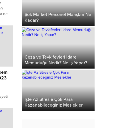
e
an
da ne
Şok Market Personel Maaşları Ne
e memur
Kadar?
Ceza ve Tevkifevleri İdare
Memurluğu Nedir? Ne İş Yapar?
akem
023
eyeti
İşte Az Stresle Çok Para
maaşları
Kazanabileceğiniz Meslekler
i
ara
 çalışma
 Ticaret