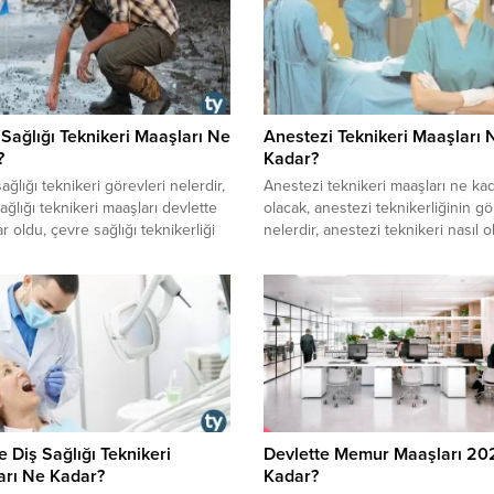
dan erişebilirsiniz.
bulabilirsiniz.
Sağlığı Teknikeri Maaşları Ne
Anestezi Teknikeri Maaşları 
?
Kadar?
vre sağlığı teknikeri görevleri nelerdir,
​​​​​​​Anestezi teknikeri maaşları ne ka
ağlığı teknikeri maaşları devlette
olacak, anestezi teknikerliğinin gö
r oldu, çevre sağlığı teknikerliği
nelerdir, anestezi teknikeri nasıl o
evre sağlığı teknikeri nasıl
anestezi teknikeri nedir, çalışma şa
ir, çevre sağlığı teknikeri maaşları
nasıldır, özel sektör anestezi tekni
ktörde ne kadar oldu gibi
maaşları ne kadar oldu gibi sorula
ın cevaplarına buradan
cevaplarını yazımızda bulabilirsiniz
siniz.
e Diş Sağlığı Teknikeri
Devlette Memur Maaşları 20
arı Ne Kadar?
Kadar?