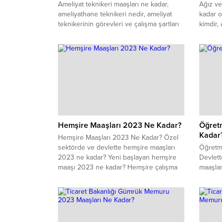
​​​​​​​Ameliyat teknikeri maaşları ne kadar,
​​​​​​​Ağ
ameliyathane teknikeri nedir, ameliyat
kadar o
teknikerinin görevleri ve çalışma şartları
kimdir, 
nasıldır, nasıl ameliyat teknikeri olunabilir,
görevle
ameliyat teknikeri maaşı özel sektörde ne
şartları
kadar oldu gibi soruların cevaplarına
tekniker
buradan ulaşabilirsiniz.
ve diş 
kadardı
yazımız
Hemşire Maaşları 2023 Ne Kadar?
Öğret
Kadar
Hemşire Maaşları 2023 Ne Kadar? Özel
sektörde ve devlette hemşire maaşları
Öğretm
2023 ne kadar? Yeni başlayan hemşire
Devlet
maaşı 2023 ne kadar? Hemşire çalışma
maaşla
şartları ve çalışma saatleri 2023 nasıl?
çalışma
Hemşire ne iş yapar? İşte hemşirelerin
nasıl? 
2023 yılında aldıkları ücretlere dair her
başlaya
şey...
Öğretme
maaşları