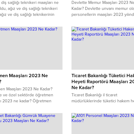
ız ve diş sağlığı teknikeri maaşları ne
Devlette Memur Maaşları 2023 N
ldu, ağız ve diş sağlığı teknikeri
Kadar? Devlette unvanı memur ol
ağız ve diş sağlığı teknikerinin
personellerin maaşları 2023 yılın
ri nelerdir, bu mesleğin çalışma
kadar? Derecesine göre devlett
 nasıldır, ağız ve diş sağlığı
maaşı 2023 ne kadar olacak?
i nasıl olunabilir, özel sektör ağız
sağlığı teknikeri maaşları ne
r gibi soruların cevaplarına
dan ulaşabilirsiniz.
men Maaşları 2023 Ne
Ticaret Bakanlığı Tüketici H
?
Heyeti Raportörü Maaşları 2
Ne Kadar?
en Maaşları 2023 Ne Kadar?
te ve özel sektörde öğretmen
Ticaret Bakanlığı il ticaret
rı 2023 ne kadar? Öğretmen
müdürlüklerinde tüketici hakem h
 şartları ve çalışma saatleri 2023
raportörü olarak çalışanları 2023 
Öğretmen ne iş yapar? Yeni
ne kadardır? Tüketici hakem heyet
n öğretmen ne kadar aylık alır?
raportörü hangi konulardaki olayl
nlerin 2023 yılındaki aldıkları
bakmaktadır? İl ticaret raportörleri
 sizler için inceledik.
şartları, kariyer imkanları nasıldır?