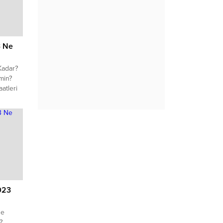
, yolluk
i?
3 Ne
Kadar?
min?
atleri
23 Ne
sıl ve
ımı
023
Ne
?