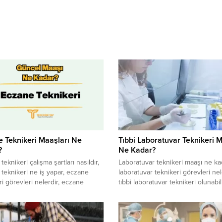
 Teknikeri Maaşları Ne
Tıbbi Laboratuvar Teknikeri 
?
Ne Kadar?
zane teknikeri çalışma şartları nasıldır,
​​​​​​​Laboratuvar teknikeri maaşı ne ka
teknikeri ne iş yapar, eczane
laboratuvar teknikeri görevleri nele
ri görevleri nelerdir, eczane
tıbbi laboratuvar teknikeri olunabili
ri olabilmek için ne mezunu olmak
laboratuvar teknikeri çalışma şartla
, eczane teknikeri maaşları
nasıldır, özel sektörde tıbbi labora
e ve özel sektörde ne kadar
teknikeri maaşı ne kadardır gibi
r gibi soruların cevaplarına
sorularına yazımız içinden cevapla