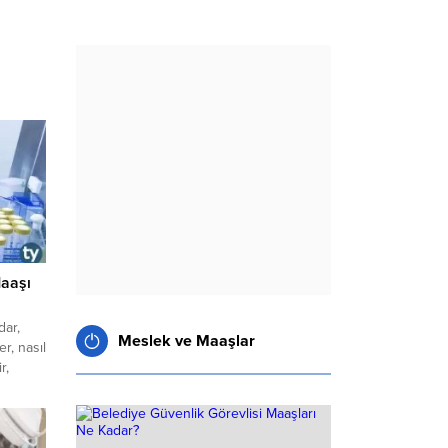
Maaşı
dar,
Meslek ve Maaşlar
r, nasıl
r,
rı
tuvar
r