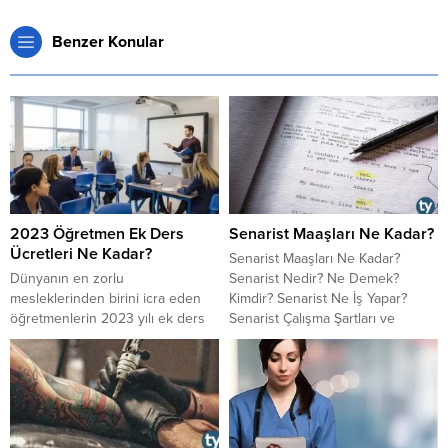
Benzer Konular
2023 Öğretmen Ek Ders
Senarist Maaşları Ne Kadar?
Ücretleri Ne Kadar?
Senarist Maaşları Ne Kadar?
Dünyanın en zorlu
Senarist Nedir? Ne Demek?
mesleklerinden birini icra eden
Kimdir? Senarist Ne İş Yapar?
öğretmenlerin 2023 yılı ek ders
Senarist Çalışma Şartları ve
ücretleri belli oldu. 2023'ün ikinci
Çalışma Saatleri Senarist Maaşları,
yarısından itibaren öğretmenlerin
Kazançları, Ücretleri Ne Kadar?
alacağı ek ders ücretleri
Senaristler Bölüm Başına Ne
belirlendi. Peki 2023 öğretmen
Kadar Ücret Alır?
ek ders ücretleri ne kadar?
Öğretmen nedir? Öğretmen